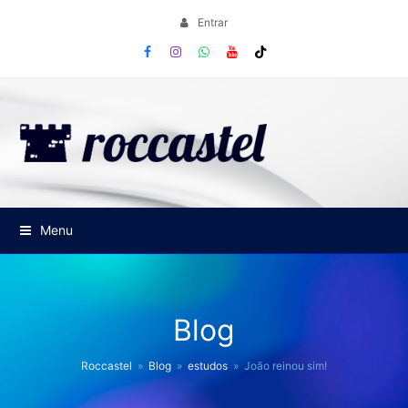
Entrar
Facebook
Instagram
Whatsapp
Youtube
Tiktok
Menu
Blog
Roccastel
»
Blog
»
estudos
»
João reinou sim!