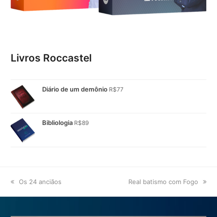
Livros Roccastel
Diário de um demônio
R$
77
Bibliologia
R$
89
previous
next
Os 24 anciãos
Real batismo com Fogo
post:
post: