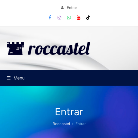
Entrar
Facebook
Instagram
Whatsapp
Youtube
Tiktok
Menu
Entrar
Roccastel
»
Entrar